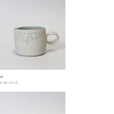
Aperçu rapide
it
e de stock