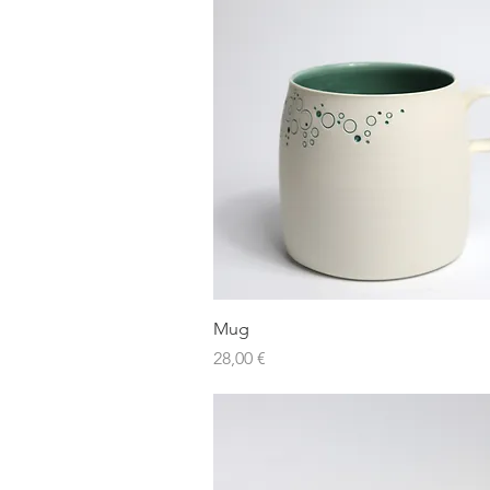
Aperçu rapide
Mug
Prix
28,00 €