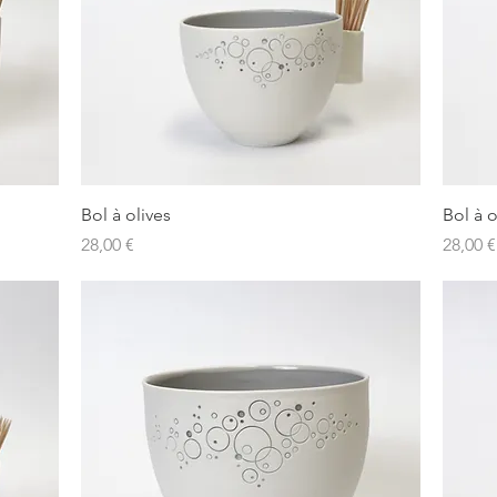
Aperçu rapide
Bol à olives
Bol à o
Prix
Prix
28,00 €
28,00 €