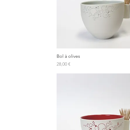
Aperçu rapide
Bol à olives
Prix
28,00 €