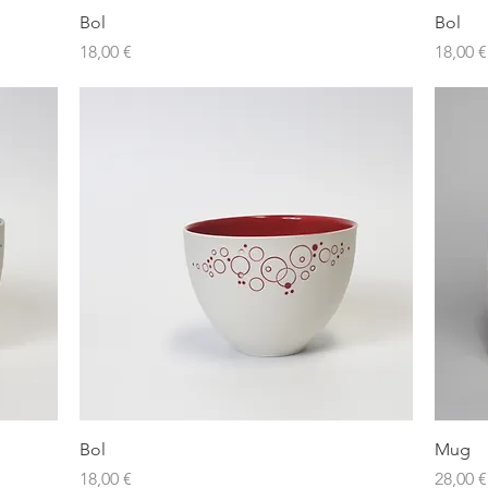
Aperçu rapide
Bol
Bol
Prix
Prix
18,00 €
18,00 €
Aperçu rapide
Bol
Mug
Prix
Prix
18,00 €
28,00 €