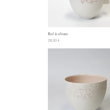
Aperçu rapide
Bol à olives
Prix
28,00 €