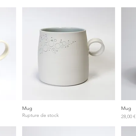
Aperçu rapide
Mug
Mug
Rupture de stock
Prix
28,00 €