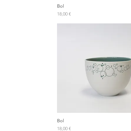
Aperçu rapide
Bol
Prix
18,00 €
Aperçu rapide
Bol
Prix
18,00 €