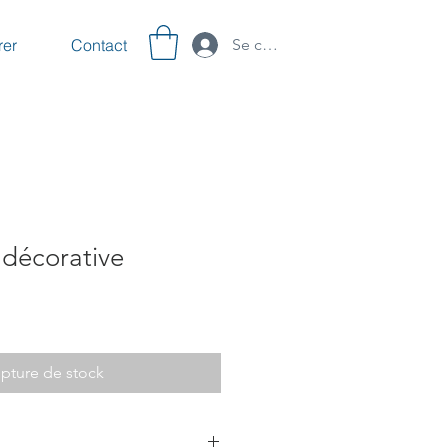
rer
Contact
Se connecter
 décorative
pture de stock