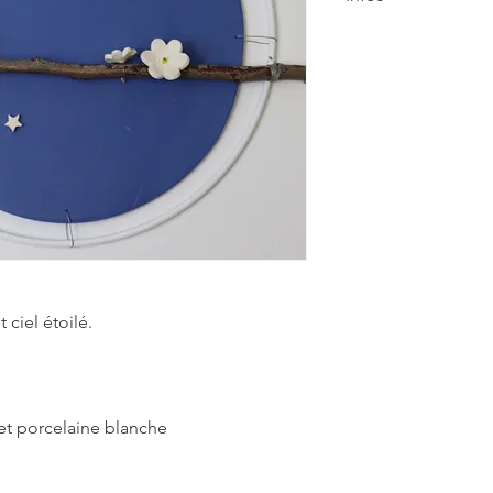
Cette scénette poéti
unique faite à la mai
Aussi jolie suspendu
fixée sur un mur. C'e
un simple crochet.
 ciel étoilé.
 et porcelaine blanche